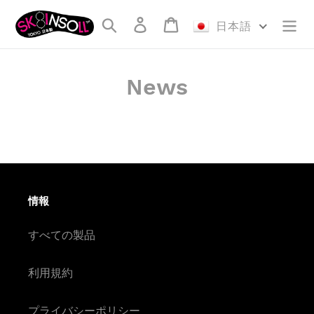
コ
検索
ログイン
カート
ン
日本語
テ
ン
ツ
News
に
ス
キ
ッ
プ
す
る
情報
すべての製品
利用規約
プライバシーポリシー