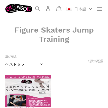
コ
検索
ログイン
カート
ン
日本語
テ
ン
ツ
コ
Figure Skaters Jump
に
レ
Training
ス
キ
ク
ッ
プ
シ
並び替え
す
1個の商品
ョ
る
ン
フ
:
ィ
ギ
ュ
ア
ス