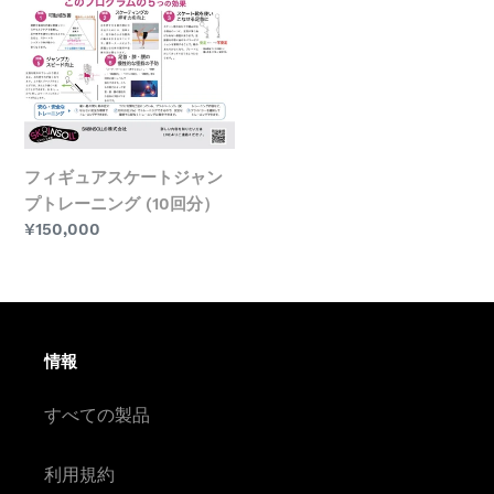
ケ
ー
ト
ジ
ャ
ン
フィギュアスケートジャン
プ
プトレーニング (10回分）
ト
通
¥150,000
レ
常
ー
価
ニ
格
ン
グ
情報
(10
回
すべての製品
分）
利用規約