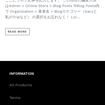
ここにブログ記事を記入します。 この項目の編集方法
はAdmin > Online Store > Blog Posts ※Blog Posts内
で Organization > 著者名 > Blogカテゴリー（Garyと
私のTripなど） の選択をお忘れなく！ Lor...
READ MORE
INFORMATION
All Products
Terms