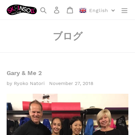
Skip
Search
Log in
Cart
to
English
content
ブログ
Gary & Me 2
by Ryoko Natori
November 27, 2018